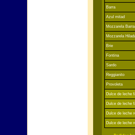
Barra
Azul mitad
Mozzarela Barra
Mozzarela Hilad
Brie
Fontina
Sardo
Reggianito
Provoleta
Dulce de leche f
Dulce de leche f
Dulce de leche r
Dulce de leche r