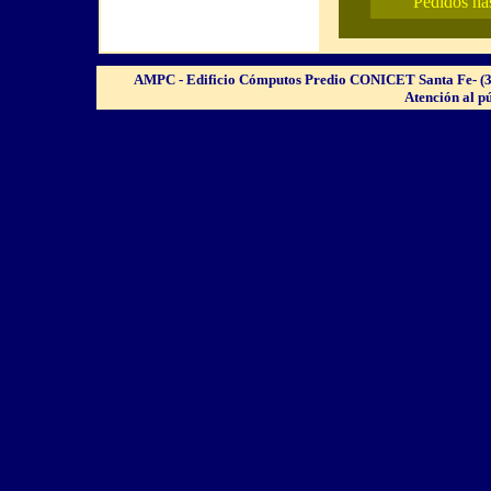
Pedidos has
AMPC - Asociación Mutual del Personal del CONICET Santa Fe
AMPC - Edificio Cómputos Predio CONICET Santa Fe- (300
Atención al p