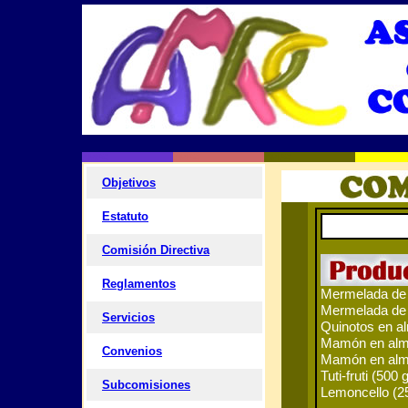
AMPC
AMPC
AMPC
AMPC
Objetivos
Estatuto
Comisión Directiva
Reglamentos
Mermelada de f
Mermelada de
Servicios
Quinotos en a
Mamón en alm
Convenios
Mamón en alm
Tuti-fruti (500 
Subcomisiones
Lemoncello (2