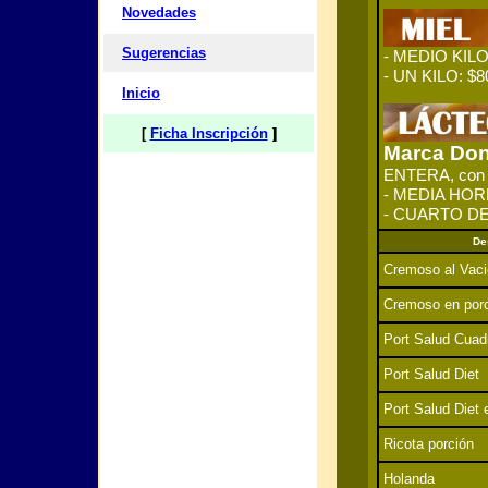
Novedades
Sugerencias
- MEDIO KILO
- UN KILO: $8
Inicio
[
Ficha Inscripción
]
Marca Don
ENTERA, con l
- MEDIA HORMA
- CUARTO DE 
De
Cremoso al Vaci
Cremoso en por
Port Salud Cuad
Port Salud Diet
Port Salud Diet 
Ricota porción
Holanda